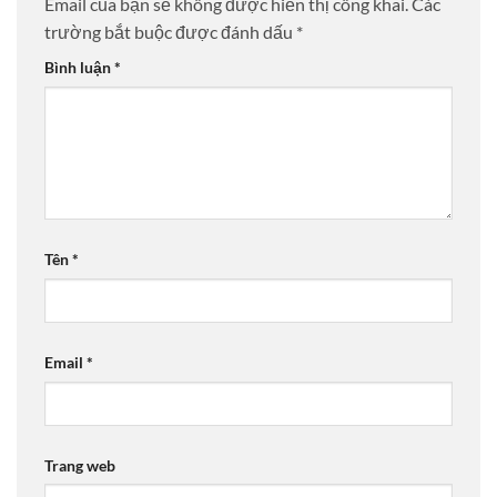
Email của bạn sẽ không được hiển thị công khai.
Các
trường bắt buộc được đánh dấu
*
Bình luận
*
Tên
*
Email
*
Trang web