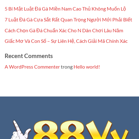
5 Bí Mật Luật Đá Gà Miền Nam Cao Thủ Không Muốn Lộ
7 Luật Đá Gà Cựa Sắt Rất Quan Trọng Người Mới Phải Biết
Cách Chọn Gà Đá Chuẩn Xác Cho N Dân Chơi Lâu Năm
Giấc Mơ Và Con Số – Sự Liên Hệ, Cách Giải Mã Chính Xác
Recent Comments
A WordPress Commenter
trong
Hello world!