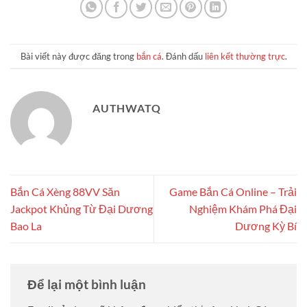
Bài viết này được đăng trong
bắn cá
. Đánh dấu
liên kết thường trực
.
AUTHWATQ
Bắn Cá Xèng 88VV Săn
Game Bắn Cá Online – Trải
Jackpot Khủng Từ Đại Dương
Nghiệm Khám Phá Đại
Bao La
Dương Kỳ Bí
Để lại một bình luận