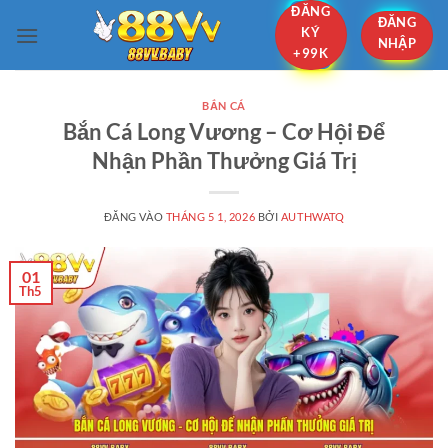
Bỏ
ĐĂNG
ĐĂNG
KÝ
qua
NHẬP
+99K
nội
dung
BẮN CÁ
Bắn Cá Long Vương – Cơ Hội Để
Nhận Phần Thưởng Giá Trị
ĐĂNG VÀO
THÁNG 5 1, 2026
BỞI
AUTHWATQ
01
Th5