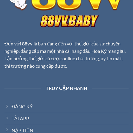
Đến với
88vv
là bạn đang đến với thế giới của sự chuyên
nghiệp, đẳng cấp mà một nhà cái hàng đầu Hoa Kỳ mang lại.
Tận hưởng thế giới cá cược online chất lượng, uy tín mà ít
thị trường nào cung cấp được.
TRUY CẬP NHANH
ĐĂNG KÝ
TẢI APP
NẠP TIỀN