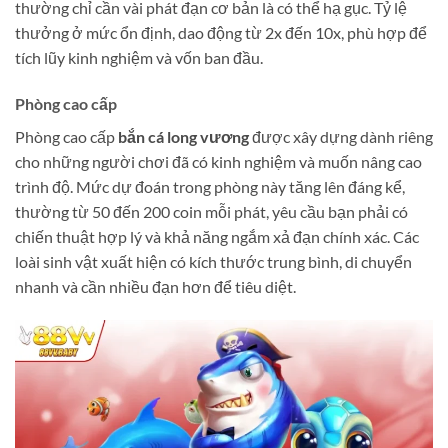
thường chỉ cần vài phát đạn cơ bản là có thể hạ gục. Tỷ lệ
thưởng ở mức ổn định, dao động từ 2x đến 10x, phù hợp để
tích lũy kinh nghiệm và vốn ban đầu.
Phòng cao cấp
Phòng cao cấp
bắn cá long vương
được xây dựng dành riêng
cho những người chơi đã có kinh nghiệm và muốn nâng cao
trình độ. Mức dự đoán trong phòng này tăng lên đáng kể,
thường từ 50 đến 200 coin mỗi phát, yêu cầu bạn phải có
chiến thuật hợp lý và khả năng ngắm xả đạn chính xác. Các
loài sinh vật xuất hiện có kích thước trung bình, di chuyển
nhanh và cần nhiều đạn hơn để tiêu diệt.