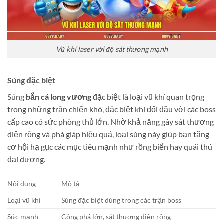
Vũ khí laser với độ sát thương mạnh
Súng đặc biệt
Súng
bắn cá long vương
đặc biệt là loại vũ khí quan trọng
trong những trận chiến khó, đặc biệt khi đối đầu với các boss
cấp cao có sức phòng thủ lớn. Nhờ khả năng gây sát thương
diện rộng và phá giáp hiệu quả, loại súng này giúp bạn tăng
cơ hội hạ gục các mục tiêu mạnh như rồng biển hay quái thú
đại dương.
Nội dung
Mô tả
Loại vũ khí
Súng đặc biệt dùng trong các trận boss
Sức mạnh
Công phá lớn, sát thương diện rộng