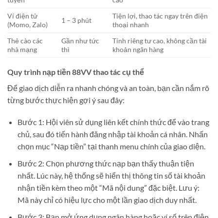
Ví điện tử
Tiện lợi, thao tác ngay trên điện
1 – 3 phút
(Momo, Zalo)
thoại nhanh
Thẻ cào các
Gần như tức
Tính riêng tư cao, không cần tài
nhà mạng
thì
khoản ngân hàng
Quy trình nạp tiền 88VV thao tác cụ thể
Để giao dịch diễn ra nhanh chóng và an toàn, bạn cần nắm rõ
từng bước thực hiện gợi ý sau đây:
Bước 1: Hội viên sử dụng liên kết chính thức để vào trang
chủ, sau đó tiến hành đăng nhập tài khoản cá nhân. Nhấn
chọn mục “Nạp tiền” tại thanh menu chính của giao diện.
Bước 2: Chọn phương thức nạp bạn thấy thuận tiện
nhất. Lúc này, hệ thống sẽ hiển thị thông tin số tài khoản
nhận tiền kèm theo một “Mã nội dung” đặc biệt. Lưu ý:
Mã này chỉ có hiệu lực cho một lần giao dịch duy nhất.
Bước 3: Bạn mở ứng dụng ngân hàng hoặc ví số trên điện