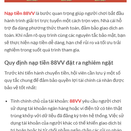
Nạp tiền 88VV
là bước quan trọng giúp người chơi bắt đầu
hành trình giải trí trực tuyến một cách trọn vẹn. Nhà cái hỗ
trợ đa dạng phương thức thanh toán, đảm bảo giao dịch an
toàn. Khi nắm rõ quy trình cùng các nguyên tắc bảo mật, bạn
sẽ thực hiện nạp tiền dễ dàng, hạn chế rủi ro và tối ưu trải
nghiệm trong suốt quá trình tham gia.
Quy định nạp tiền 88VV đặt ra nghiêm ngặt
Trước khi tiến hành chuyển tiền, hội viên cần lưu ý một số
quy tắc chung để đảm bảo quyền lợi tài chính cá nhân được
bảo vệ tốt nhất:
Tính chính chủ của tài khoản:
88VV
yêu cầu người chơi
sử dụng tài khoản ngân hàng hoặc ví điện tử có tên thật
trùng khớp với dữ liệu đã đăng ký trên hệ thống. Việc sử
dụng tài khoản của người khác có thể khiến giao dịch bị
trì hoãn hoặc bị từ chối nhằm ngăn chặn các rủi ro pháp