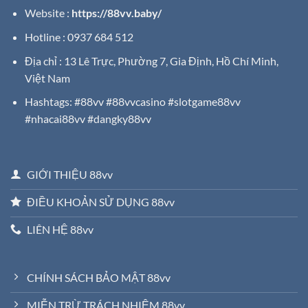
Website :
https://88vv.baby/
Hotline :
0937 684 512
Địa chỉ :
13 Lê Trực, Phường 7, Gia Định, Hồ Chí Minh,
Việt Nam
Hashtags: #88vv #88vvcasino #slotgame88vv
#nhacai88vv #dangky88vv
GIỚI THIỆU 88vv
ĐIỀU KHOẢN SỬ DỤNG 88vv
LIÊN HỆ 88vv
CHÍNH SÁCH BẢO MẬT 88vv
MIỄN TRỪ TRÁCH NHIỆM 88vv