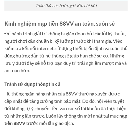
Tuân thủ các bước gửi vốn chi tiết
Kinh nghiệm nạp tiền 88VV an toàn, suôn sẻ
Để hành trình giải trí không bị gián đoạn bởi các lỗi kỹ thuật,
người chơi cần chuẩn bị kỹ lưỡng trước khi tham gia. Việc
kiểm tra kết nối internet, sử dụng thiết bị ổn định và tuân thủ
đúng hướng dẫn từ hệ thống sẽ giúp hạn chế sự cố. Những
lưu ý dưới đây sẽ hỗ trợ bạn duy trì trải nghiệm mượt mà và
an toàn hơn.
Tránh sử dụng thông tin cũ
Hệ thống ngân hàng nhận của 88VV thường xuyên được
cập nhật để tăng cường tính bảo mật. Do đó, hội viên tuyệt
đối không tự ý chuyển tiền vào các số tài khoản đã thực hiện
từ những lần trước. Luôn lấy thông tin mới nhất tại mục
nạp
tiền 88VV
trước mỗi lần giao dịch.