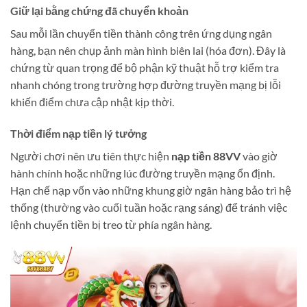
Giữ lại bằng chứng đã chuyển khoản
Sau mỗi lần chuyển tiền thành công trên ứng dụng ngân
hàng, bạn nên chụp ảnh màn hình biên lai (hóa đơn). Đây là
chứng từ quan trọng để bộ phận kỹ thuật hỗ trợ kiểm tra
nhanh chóng trong trường hợp đường truyền mạng bị lỗi
khiến điểm chưa cập nhật kịp thời.
Thời điểm nạp tiền lý tưởng
Người chơi nên ưu tiên thực hiện
nạp tiền 88VV
vào giờ
hành chính hoặc những lúc đường truyền mạng ổn định.
Hạn chế nạp vốn vào những khung giờ ngân hàng bảo trì hệ
thống (thường vào cuối tuần hoặc rạng sáng) để tránh việc
lệnh chuyển tiền bị treo từ phía ngân hàng.