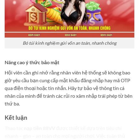
Bó túi kinh nghiệm gửi vốn an toàn, nhanh chóng
Nâng cao ý thức bảo mật
Hội viên cần ghi nhớ rằng nhân viên hệ thống sẽ không bao
giờ yêu cầu bạn cung cấp mật khẩu đăng nhập hay mã OTP
qua điện thoại hoặc tin nhắn. Hãy tự bảo vệ thông tin cá
nhân của mình để tránh các rủi ro xâm nhập trái phép từ bên
thứ ba.
Kết luận
Thao tác
nạp tiền 88VV
được thiết kế dựa trên tiêu chí
nhanh – gọn – an toàn cho mọi người chơi. Việc tuân thủ