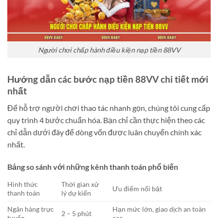
Người chơi chấp hành điều kiện nạp tiền 88VV
Hướng dẫn các bước nạp tiền 88VV chi tiết mới
nhất
Để hỗ trợ người chơi thao tác nhanh gọn, chúng tôi cung cấp
quy trình 4 bước chuẩn hóa. Bạn chỉ cần thực hiện theo các
chỉ dẫn dưới đây để dòng vốn được luân chuyển chính xác
nhất.
Bảng so sánh với những kênh thanh toán phổ biến
Hình thức
Thời gian xử
Ưu điểm nổi bật
thanh toán
lý dự kiến
Ngân hàng trực
Hạn mức lớn, giao dịch an toàn
2 – 5 phút
tuyến
cao