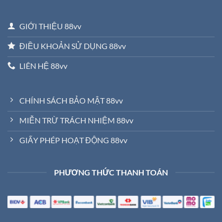
GIỚI THIỆU 88vv
ĐIỀU KHOẢN SỬ DỤNG 88vv
LIÊN HỆ 88vv
CHÍNH SÁCH BẢO MẬT 88vv
MIỄN TRỪ TRÁCH NHIỆM 88vv
GIẤY PHÉP HOẠT ĐỘNG 88vv
PHƯƠNG THỨC THANH TOÁN