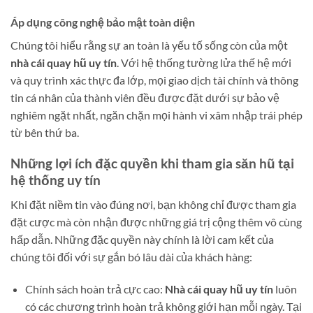
Áp dụng công nghệ bảo mật toàn diện
Chúng tôi hiểu rằng sự an toàn là yếu tố sống còn của một
nhà cái quay hũ uy tín
. Với hệ thống tường lửa thế hệ mới
và quy trình xác thực đa lớp, mọi giao dịch tài chính và thông
tin cá nhân của thành viên đều được đặt dưới sự bảo vệ
nghiêm ngặt nhất, ngăn chặn mọi hành vi xâm nhập trái phép
từ bên thứ ba.
Những lợi ích đặc quyền khi tham gia săn hũ tại
hệ thống uy tín
Khi đặt niềm tin vào đúng nơi, bạn không chỉ được tham gia
đặt cược mà còn nhận được những giá trị cộng thêm vô cùng
hấp dẫn. Những đặc quyền này chính là lời cam kết của
chúng tôi đối với sự gắn bó lâu dài của khách hàng:
Chính sách hoàn trả cực cao:
Nhà cái quay hũ uy tín
luôn
có các chương trình hoàn trả không giới hạn mỗi ngày. Tại