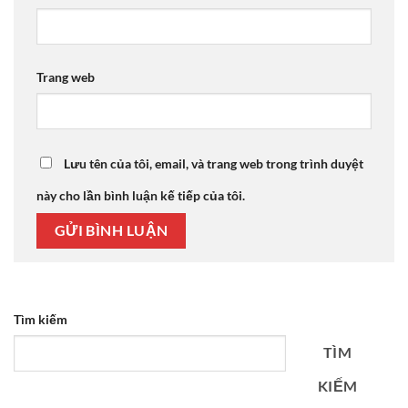
Trang web
Lưu tên của tôi, email, và trang web trong trình duyệt
này cho lần bình luận kế tiếp của tôi.
Tìm kiếm
TÌM
KIẾM