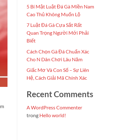
5 Bí Mật Luật Đá Gà Miền Nam
Cao Thủ Không Muốn Lộ
7 Luật Đá Gà Cựa Sắt Rất
Quan Trọng Người Mới Phải
Biết
Cách Chọn Gà Đá Chuẩn Xác
Cho N Dân Chơi Lâu Năm
Giấc Mơ Và Con Số – Sự Liên
Hệ, Cách Giải Mã Chính Xác
Recent Comments
ệm
A WordPress Commenter
.
trong
Hello world!