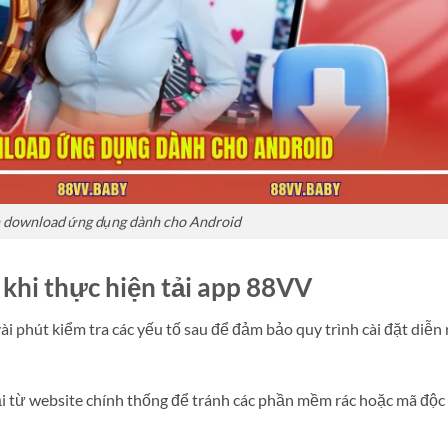
 download ứng dụng dành cho Android
khi thực hiện tải app 88VV
ài phút kiểm tra các yếu tố sau để đảm bảo quy trình cài đặt diễn 
tải từ website chính thống để tránh các phần mềm rác hoặc mã độc