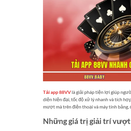
Tải app 88VV
là giải pháp tiện lợi giúp ngư
diện hiện đại, tốc độ xử lý nhanh và tích h
mượt mà trên điện thoại và máy tính bảng, 
Những giá trị giải trí vượ