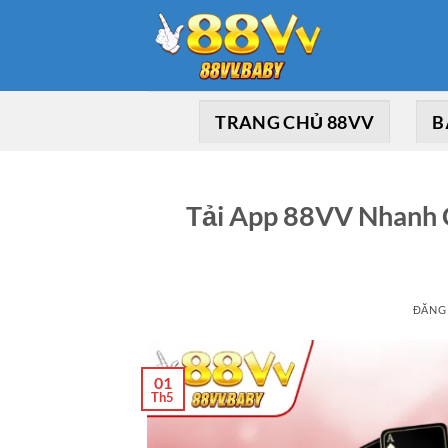
Bỏ
qua
nội
dung
TRANG CHỦ 88VV
B
Tải App 88VV Nhanh 
ĐĂNG
01
Th5