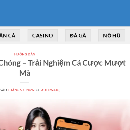
ẮN CÁ
CASINO
ĐÁ GÀ
NỔ HŨ
HƯỚNG DẪN
Chóng – Trải Nghiệm Cá Cược Mượt
Mà
 VÀO
THÁNG 5 1, 2026
BỞI
AUTHWATQ