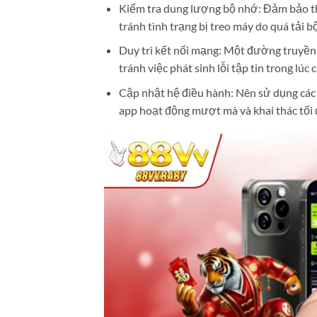
Kiểm tra dung lượng bộ nhớ: Đảm bảo th
tránh tình trạng bị treo máy do quá tải 
Duy trì kết nối mạng: Một đường truyền 
tránh việc phát sinh lỗi tập tin trong lúc c
Cập nhật hệ điều hành: Nên sử dụng các 
app hoạt động mượt mà và khai thác tối 