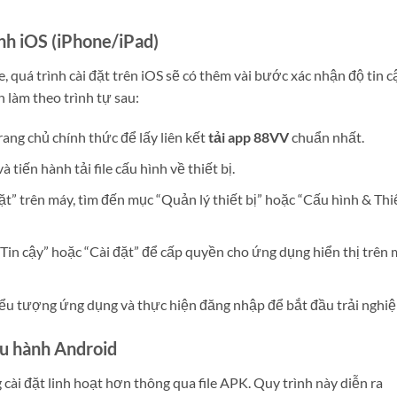
nh iOS (iPhone/iPad)
 quá trình cài đặt trên iOS sẽ có thêm vài bước xác nhận độ tin c
 làm theo trình tự sau:
rang chủ chính thức để lấy liên kết
tải app 88VV
chuẩn nhất.
tiến hành tải file cấu hình về thiết bị.
đặt” trên máy, tìm đến mục “Quản lý thiết bị” hoặc “Cấu hình & Thi
“Tin cậy” hoặc “Cài đặt” để cấp quyền cho ứng dụng hiển thị trên
biểu tượng ứng dụng và thực hiện đăng nhập để bắt đầu trải nghi
ều hành Android
ài đặt linh hoạt hơn thông qua file APK. Quy trình này diễn ra