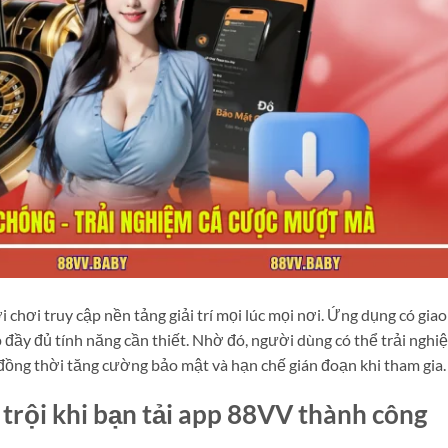
ời chơi truy cập nền tảng giải trí mọi lúc mọi nơi. Ứng dụng có giao
ợp đầy đủ tính năng cần thiết. Nhờ đó, người dùng có thể trải nghi
đồng thời tăng cường bảo mật và hạn chế gián đoạn khi tham gia
t trội khi bạn tải app 88VV thành công