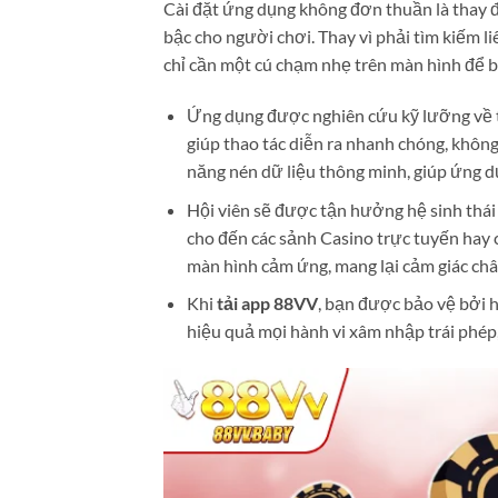
Cài đặt ứng dụng không đơn thuần là thay 
bậc cho người chơi. Thay vì phải tìm kiếm li
chỉ cần một cú chạm nhẹ trên màn hình để bư
Ứng dụng được nghiên cứu kỹ lưỡng về t
giúp thao tác diễn ra nhanh chóng, khôn
năng nén dữ liệu thông minh, giúp ứng d
Hội viên sẽ được tận hưởng hệ sinh thái 
cho đến các sảnh Casino trực tuyến hay 
màn hình cảm ứng, mang lại cảm giác ch
Khi
tải app 88VV
, bạn được bảo vệ bởi 
hiệu quả mọi hành vi xâm nhập trái phép, 