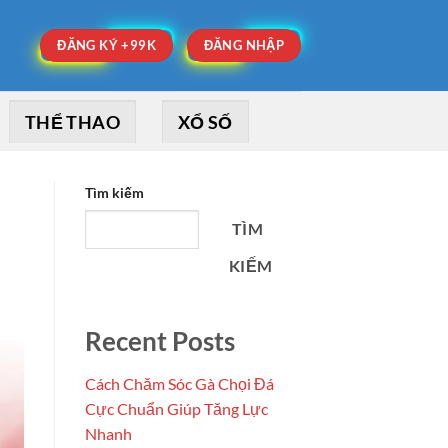
ĐĂNG KÝ +99K
ĐĂNG NHẬP
THỂ THAO
XỔ SỐ
Tìm kiếm
TÌM
KIẾM
Recent Posts
Cách Chăm Sóc Gà Chọi Đá
Cực Chuẩn Giúp Tăng Lực
Nhanh