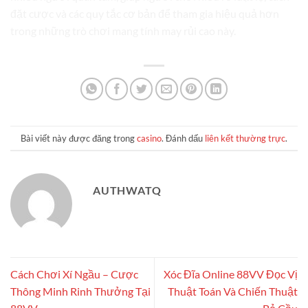
đặt cược và các quy tắc cơ bản để tham gia hiệu quả hơn
trong những trò chơi mang tính may rủi cao này.
Bài viết này được đăng trong
casino
. Đánh dấu
liên kết thường trực
.
AUTHWATQ
Cách Chơi Xí Ngầu – Cược
Xóc Đĩa Online 88VV Đọc Vị
Thông Minh Rinh Thưởng Tại
Thuật Toán Và Chiến Thuật