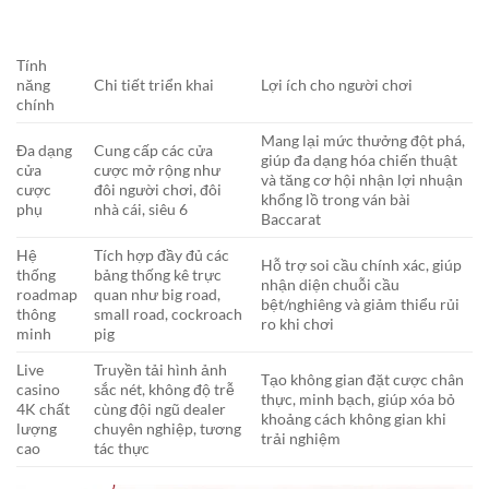
Tính
năng
Chi tiết triển khai
Lợi ích cho người chơi
chính
Mang lại mức thưởng đột phá,
Đa dạng
Cung cấp các cửa
giúp đa dạng hóa chiến thuật
cửa
cược mở rộng như
và tăng cơ hội nhận lợi nhuận
cược
đôi người chơi, đôi
khổng lồ trong ván bài
phụ
nhà cái, siêu 6
Baccarat
Hệ
Tích hợp đầy đủ các
Hỗ trợ soi cầu chính xác, giúp
thống
bảng thống kê trực
nhận diện chuỗi cầu
roadmap
quan như big road,
bệt/nghiêng và giảm thiểu rủi
thông
small road, cockroach
ro khi chơi
minh
pig
Live
Truyền tải hình ảnh
Tạo không gian đặt cược chân
casino
sắc nét, không độ trễ
thực, minh bạch, giúp xóa bỏ
4K chất
cùng đội ngũ dealer
khoảng cách không gian khi
lượng
chuyên nghiệp, tương
trải nghiệm
cao
tác thực