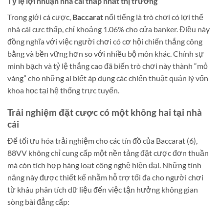
Tỷ lệ lợi nhuận nhà cái thấp nhất thị trường
Trong giới cá cược,
Baccarat
nổi tiếng là trò chơi có lợi thế
nhà cái cực thấp, chỉ khoảng 1.06% cho cửa banker. Điều này
đồng nghĩa với việc người chơi có cơ hội chiến thắng công
bằng và bền vững hơn so với nhiều bộ môn khác. Chính sự
minh bạch và tỷ lệ thắng cao đã biến trò chơi này thành “mỏ
vàng” cho những ai biết áp dụng các chiến thuật quản lý vốn
khoa học tại hệ thống trực tuyến.
Trải nghiệm đặt cược có một không hai tại nhà
cái
Để tối ưu hóa trải nghiệm cho các tín đồ của Baccarat (6),
88VV không chỉ cung cấp một nền tảng đặt cược đơn thuần
mà còn tích hợp hàng loạt công nghệ hiện đại. Những tính
năng này được thiết kế nhằm hỗ trợ tối đa cho người chơi
từ khâu phân tích dữ liệu đến việc tận hưởng không gian
sòng bài đẳng cấp: