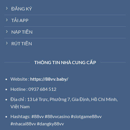
ĐĂNG KÝ
TẢI APP
NẠP TIỀN
RÚT TIỀN
THÔNG TIN NHÀ CUNG CẤP
Website :
https://88vv.baby/
Hotline :
0937 684 512
Địa chỉ :
13 Lê Trực, Phường 7, Gia Định, Hồ Chí Minh,
Việt Nam
Hashtags: #88vv #88vvcasino #slotgame88vv
#nhacai88vv #dangky88vv