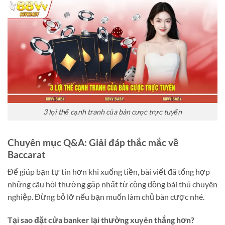
3 lợi thế cạnh tranh của bàn cược trực tuyến
Chuyên mục Q&A: Giải đáp thắc mắc về
Baccarat
Để giúp bạn tự tin hơn khi xuống tiền, bài viết đã tổng hợp
những câu hỏi thường gặp nhất từ cộng đồng bài thủ chuyên
nghiệp. Đừng bỏ lỡ nếu bạn muốn làm chủ bàn cược nhé.
Tại sao đặt cửa banker lại thường xuyên thắng hơn?