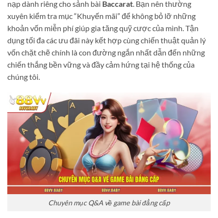
nạp dành riêng cho sảnh bài
Baccarat
. Bạn nên thường
xuyên kiểm tra mục “Khuyến mãi” để không bỏ lỡ những
khoản vốn miễn phí giúp gia tăng quỹ cược của mình. Tận
dụng tối đa các ưu đãi này kết hợp cùng chiến thuật quản lý
vốn chặt chẽ chính là con đường ngắn nhất dẫn đến những
chiến thắng bền vững và đầy cảm hứng tại hệ thống của
chúng tôi.
Chuyên mục Q&A về game bài đẳng cấp