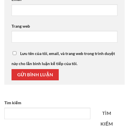
Trang web
Lưu tên của tôi, email, và trang web trong trình duyệt
này cho lần bình luận kế tiếp của tôi.
Tìm kiếm
TÌM
KIẾM