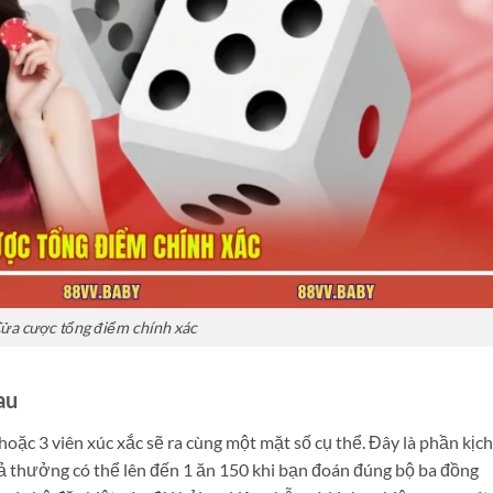
ửa cược tổng điểm chính xác
au
ặc 3 viên xúc xắc sẽ ra cùng một mặt số cụ thể. Đây là phần kịch
trả thưởng có thể lên đến 1 ăn 150 khi bạn đoán đúng bộ ba đồng