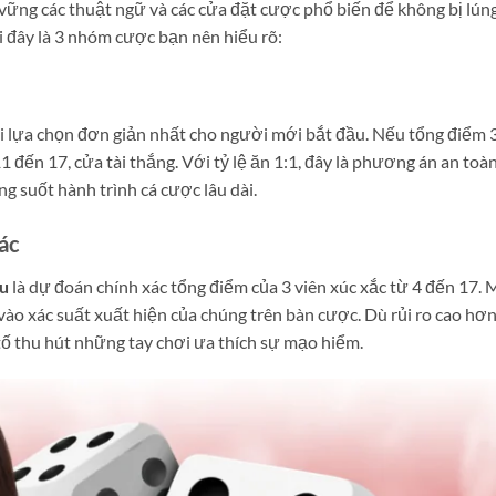
vững các thuật ngữ và các cửa đặt cược phổ biến để không bị lún
 đây là 3 nhóm cược bạn nên hiểu rõ:
 hai lựa chọn đơn giản nhất cho người mới bắt đầu. Nếu tổng điểm 
11 đến 17, cửa tài thắng. Với tỷ lệ ăn 1:1, đây là phương án an toà
g suốt hành trình cá cược lâu dài.
ác
ầu
là dự đoán chính xác tổng điểm của 3 viên xúc xắc từ 4 đến 17. 
 vào xác suất xuất hiện của chúng trên bàn cược. Dù rủi ro cao hơn
tố thu hút những tay chơi ưa thích sự mạo hiểm.