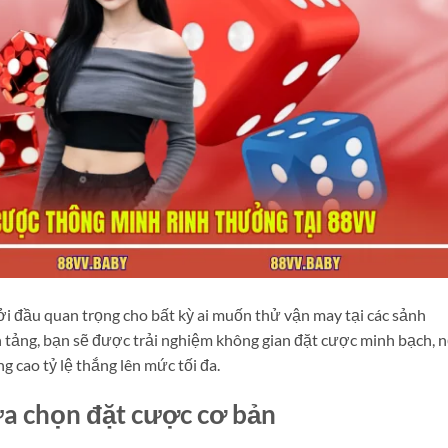
i đầu quan trọng cho bất kỳ ai muốn thử vận may tại các sảnh
n tảng, bạn sẽ được trải nghiệm không gian đặt cược minh bạch, n
g cao tỷ lệ thắng lên mức tối đa.
ựa chọn đặt cược cơ bản