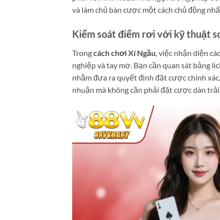
và làm chủ bàn cược một cách chủ động nhấ
Kiểm soát điểm rơi với kỹ thuật s
Trong
cách chơi Xí Ngầu
, việc nhận diện c
nghiệp và tay mơ. Bạn cần quan sát bảng lịc
nhằm đưa ra quyết định đặt cược chính xác. 
nhuận mà không cần phải đặt cược dàn trải