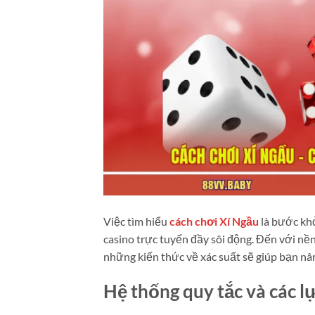
Việc tìm hiểu
cách chơi Xí Ngầu
là bước khở
casino trực tuyến đầy sôi động. Đến với nề
những kiến thức về xác suất sẽ giúp bạn nân
Hệ thống quy tắc và các l