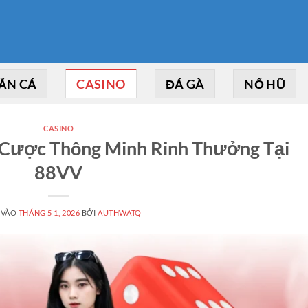
ẮN CÁ
CASINO
ĐÁ GÀ
NỔ HŨ
CASINO
 Cược Thông Minh Rinh Thưởng Tại
88VV
 VÀO
THÁNG 5 1, 2026
BỞI
AUTHWATQ