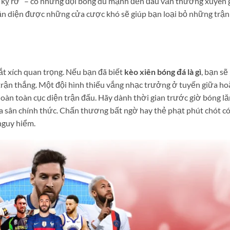
h “kỵ rơ” – có những đội bóng dù mạnh đến đâu vẫn thường xuyên
hận diện được những cửa cược khó sẽ giúp bạn loại bỏ những trận
ắt xích quan trọng. Nếu bạn đã biết
kèo xiên bóng đá là gì
, bạn sẽ
trận thắng. Một đội hình thiếu vắng nhạc trưởng ở tuyến giữa ho
oàn toàn cục diện trận đấu. Hãy dành thời gian trước giờ bóng lă
a sân chính thức. Chấn thương bất ngờ hay thẻ phạt phút chót c
nguy hiểm.