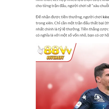
cho từng trận đấu, người chơi sẽ “xâu chuỗi
Để nhận được tiền thưởng, người chơi
kèo
trong xiên. Chỉ cần một trận đấu thất bại (t
nhất chính là tỷ lệ thưởng. Tiền thắng cược
có nghĩa là với một số vốn nhỏ, bạn có cơ hộ