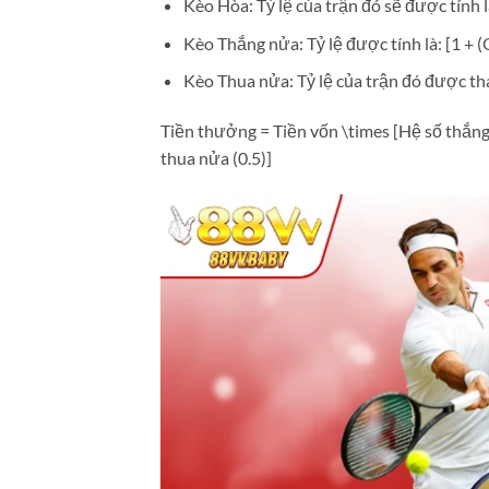
Kèo Hòa: Tỷ lệ của trận đó sẽ được tính l
Kèo Thắng nửa: Tỷ lệ được tính là: [1 + (O
Kèo Thua nửa: Tỷ lệ của trận đó được th
Tiền thưởng = Tiền vốn \times [Hệ số thắng 
thua nửa (0.5)]