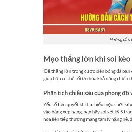
Hướng dẫn c
Mẹo thắng lớn khi soi kèo 
Để thắng lớn trong cược xiên bóng đá bạn 
giúp bạn có thể tối ưu hóa khả năng chiến t
Phân tích chiều sâu của phong độ v
Yếu tố tiên quyết khi tìm hiểu mẹo chơi
kèo
vào bảng xếp hạng, bạn hãy soi xét kỹ 5 trậ
hòa liên tiếp thường mang tâm lý nặng nề, 