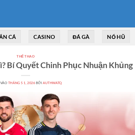
ẮN CÁ
CASINO
ĐÁ GÀ
NỔ HŨ
THỂ THAO
Gì? Bí Quyết Chinh Phục Nhuận Khủng
 VÀO
THÁNG 5 1, 2026
BỞI
AUTHWATQ