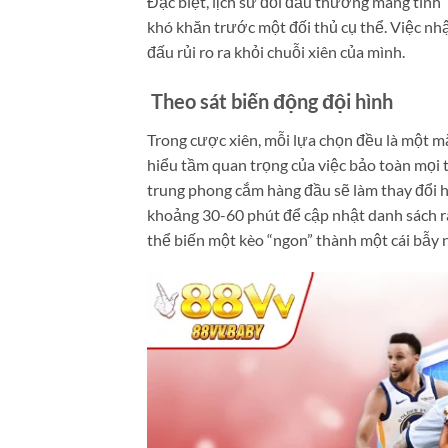
Đặc biệt, lịch sử đối đầu thường mang tín
khó khăn trước một đối thủ cụ thể. Việc n
đấu rủi ro ra khỏi chuỗi xiên của mình.
Theo sát biến động đội hình
Trong cược xiên, mỗi lựa chọn đều là một m
hiểu tầm quan trọng của việc bảo toàn mọi 
trung phong cắm hàng đầu sẽ làm thay đổi h
khoảng 30-60 phút để cập nhật danh sách r
thể biến một kèo “ngon” thành một cái bẫy 