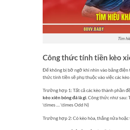
Tìm hi
Công thức tính tiền kèo xiê
Để không bị bỡ ngỡ khi nhìn vào bảng điện 
thức tính tiền sẽ phụ thuộc vào việc các kè
Trường hợp 1: Tất cả các kèo thành phần đề
kèo xiên bóng đá là gì
. Công thức như sau: 
\times … \times Odd N)
Trường hợp 2: Có kèo hòa, thắng nửa hoặc 