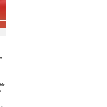
ẹo
nhìn
c