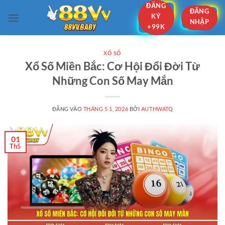
Bỏ
ĐĂNG
ĐĂNG
KÝ
qua
NHẬP
+99K
nội
dung
XỔ SỐ
Xổ Số Miền Bắc: Cơ Hội Đổi Đời Từ
Những Con Số May Mắn
ĐĂNG VÀO
THÁNG 5 1, 2026
BỞI
AUTHWATQ
01
Th5