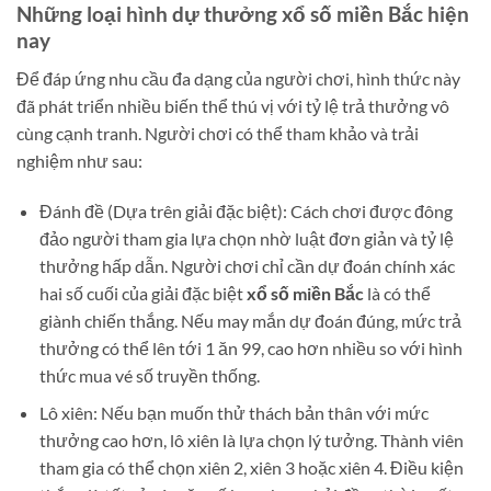
Những loại hình dự thưởng xổ số miền Bắc hiện
nay
Để đáp ứng nhu cầu đa dạng của người chơi, hình thức này
đã phát triển nhiều biến thể thú vị với tỷ lệ trả thưởng vô
cùng cạnh tranh. Người chơi có thể tham khảo và trải
nghiệm như sau:
Đánh đề (Dựa trên giải đặc biệt): Cách chơi được đông
đảo người tham gia lựa chọn nhờ luật đơn giản và tỷ lệ
thưởng hấp dẫn. Người chơi chỉ cần dự đoán chính xác
hai số cuối của giải đặc biệt
xổ số miền Bắc
là có thể
giành chiến thắng. Nếu may mắn dự đoán đúng, mức trả
thưởng có thể lên tới 1 ăn 99, cao hơn nhiều so với hình
thức mua vé số truyền thống.
Lô xiên: Nếu bạn muốn thử thách bản thân với mức
thưởng cao hơn, lô xiên là lựa chọn lý tưởng. Thành viên
tham gia có thể chọn xiên 2, xiên 3 hoặc xiên 4. Điều kiện