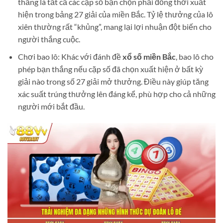
thắng là tất cả các cặp số bạn chọn phải đồng thời xuất
hiện trong bảng 27 giải của miền Bắc. Tỷ lệ thưởng của lô
xiên thường rất “khủng”, mang lại lợi nhuận đột biến cho
người thắng cuộc.
Chơi bao lô: Khác với đánh đề
xổ số miền Bắc
, bao lô cho
phép bạn thắng nếu cặp số đã chọn xuất hiện ở bất kỳ
giải nào trong số 27 giải mở thưởng. Điều này giúp tăng
xác suất trúng thưởng lên đáng kể, phù hợp cho cả những
người mới bắt đầu.