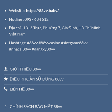
Website :
https://88vv.baby/
Hotline :
0937 684 512
Địa chỉ :
13 Lê Trực, Phường 7, Gia Định, Hồ Chí Minh,
Việt Nam
Hashtags: #88vv #88vvcasino #slotgame88vv
#nhacai88vv #dangky88vv
GIỚI THIỆU 88vv
ĐIỀU KHOẢN SỬ DỤNG 88vv
LIÊN HỆ 88vv
CHÍNH SÁCH BẢO MẬT 88vv