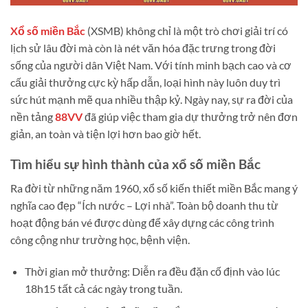
Xổ số miền Bắc
(XSMB) không chỉ là một trò chơi giải trí có
lịch sử lâu đời mà còn là nét văn hóa đặc trưng trong đời
sống của người dân Việt Nam. Với tính minh bạch cao và cơ
cấu giải thưởng cực kỳ hấp dẫn, loại hình này luôn duy trì
sức hút mạnh mẽ qua nhiều thập kỷ. Ngày nay, sự ra đời của
nền tảng
88VV
đã giúp việc tham gia dự thưởng trở nên đơn
giản, an toàn và tiện lợi hơn bao giờ hết.
Tìm hiểu sự hình thành của xổ số miền Bắc
Ra đời từ những năm 1960, xổ số kiến thiết miền Bắc mang ý
nghĩa cao đẹp “Ích nước – Lợi nhà”. Toàn bộ doanh thu từ
hoạt động bán vé được dùng để xây dựng các công trình
công cộng như trường học, bệnh viện.
Thời gian mở thưởng: Diễn ra đều đặn cố định vào lúc
18h15 tất cả các ngày trong tuần.